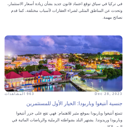
في تركيا في سياق توقع اعتماد قانون جديد بشأن زيادة أسعار الاستثمار،
وتحدث عن المناطق المثلى لشراء العقارات لأسباب مختلفة، كما قدم
نصائح مهمة.
Dec 28, 2023
963 المشاهدات
جنسية أنتيغوا وباربودا: الخيار الأول للمستثمرين
تتمتع أنتيغوا وباربودا بموقع مثير للاهتمام: فهي تقع على جزر أنتيغوا
وباربودا وريدوندا. يشتهر البلد بشواطئه الرملية والرياضات المائية في
البحر الكاريبي.