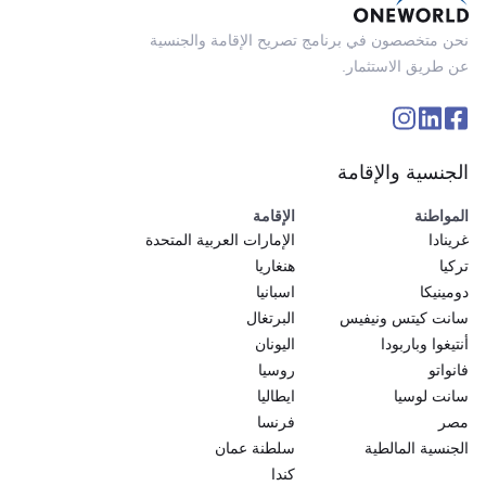
نحن متخصصون في برنامج تصريح الإقامة والجنسية
عن طريق الاستثمار.
الجنسية والإقامة
المواطنة
الإقامة
غرينادا
الإمارات العربية المتحدة
تركيا
هنغاريا
دومينيكا
اسبانيا
سانت كيتس ونيفيس
البرتغال
أنتيغوا وباربودا
اليونان
فانواتو
روسيا
سانت لوسيا
ايطاليا
مصر
فرنسا
الجنسية المالطية
سلطنة عمان
كندا