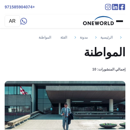
+971585904074
AR
الرئيسية
مدونة
الفئة
المواطنة
المواطنة
إجمالي المنشورات: 10