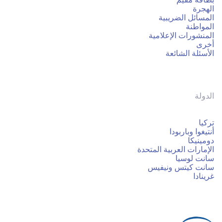
الهجرة
المسائل الضريبية
المواطنة
المنشورات الإعلامية
أخرى
الأسئلة الشائعة
الدولة
تركيا
أنتيغوا وباربودا
دومينيكا
الإمارات العربية المتحدة
سانت لوسيا
سانت كيتس ونيفيس
غرينادا