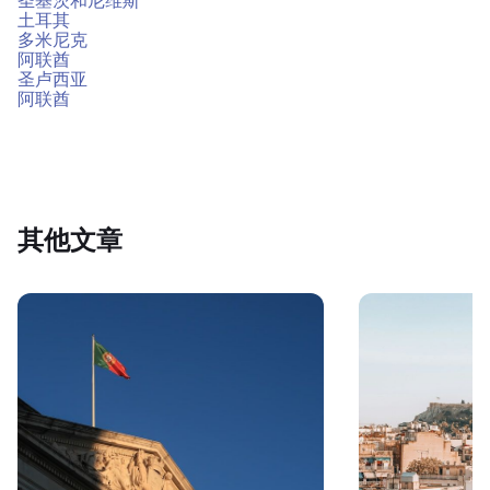
圣基茨和尼维斯
土耳其
多米尼克
阿联酋
圣卢西亚
阿联酋
其他文章