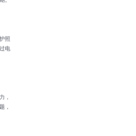
期。
护照
过电
力，
题，