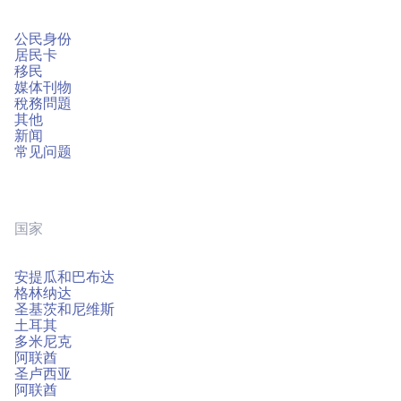
公民身份
居民卡
移民
媒体刊物
稅務問題
其他
新闻
常见问题
国家
安提瓜和巴布达
格林纳达
圣基茨和尼维斯
土耳其
多米尼克
阿联酋
圣卢西亚
阿联酋