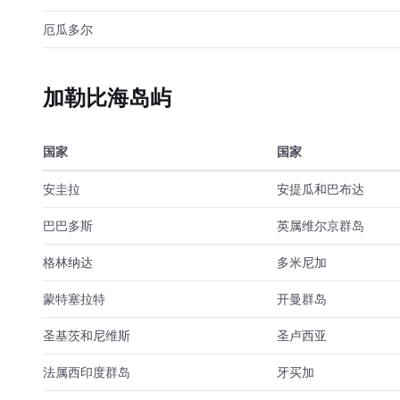
厄瓜多尔
加勒比海岛屿
国家
国家
安圭拉
安提瓜和巴布达
巴巴多斯
英属维尔京群岛
格林纳达
多米尼加
蒙特塞拉特
开曼群岛
圣基茨和尼维斯
圣卢西亚
法属西印度群岛
牙买加