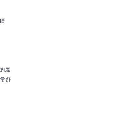
信
的最
非常舒