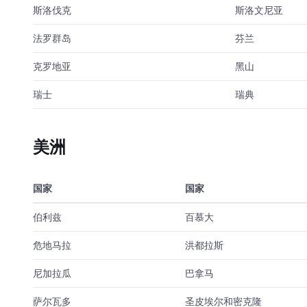
斯洛伐克
斯洛文尼亚
法罗群岛
芬兰
克罗地亚
黑山
瑞士
瑞典
美洲
国家
国家
伯利兹
百慕大
危地马拉
洪都拉斯
尼加拉瓜
巴拿马
萨尔瓦多
圣皮埃尔和密克隆