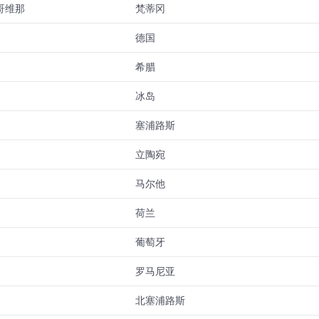
哥维那
梵蒂冈
德国
希腊
冰岛
塞浦路斯
立陶宛
马尔他
荷兰
葡萄牙
罗马尼亚
北塞浦路斯