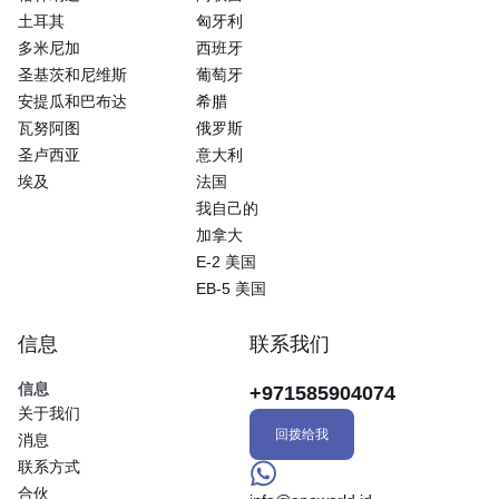
土耳其
匈牙利
多米尼加
西班牙
圣基茨和尼维斯
葡萄牙
安提瓜和巴布达
希腊
瓦努阿图
俄罗斯
圣卢西亚
意大利
埃及
法国
我自己的
加拿大
E-2 美国
EB-5 美国
信息
联系我们
信息
+971585904074
关于我们
回拨给我
消息
联系方式
合伙