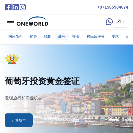
+971585904074
ZH
国家简介
优势
税收
商务
投资
移民后服务
要求
流程
葡萄牙投资黄金签证
发现旅行和商业机会
计算成本