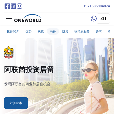
+971585904074
ZH
国家简介
优势
税收
商务
投资
移民后服务
要求
流程
阿联酋投资居留
发现阿联酋的商业和居住机会
计算成本