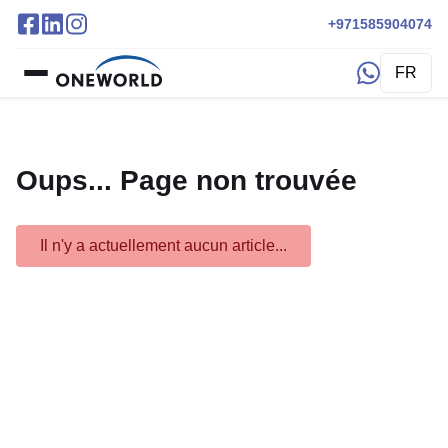
+971585904074
FR
Oups... Page non trouvée
Il n'y a actuellement aucun article...