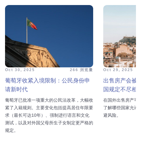
Oct 30, 2025
266 浏览量
Oct 29, 2025
葡萄牙收紧入境限制：公民身份申
出售房产会被
请新时代
国规定不尽相
葡萄牙已批准一项重大的公民法改革，大幅收
在国外出售房产可
紧了入籍规则。主要变化包括提高居住年限要
了解哪些国家允许
求（最长可达10年）、强制进行语言和文化
避风险。
测试，以及对外国父母所生子女制定更严格的
规定。