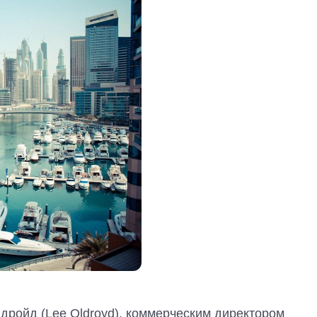
лдройд (Lee Oldroyd), коммерческим директором