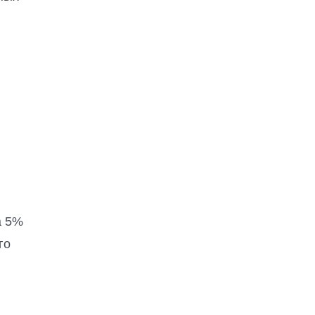
а 5%
го