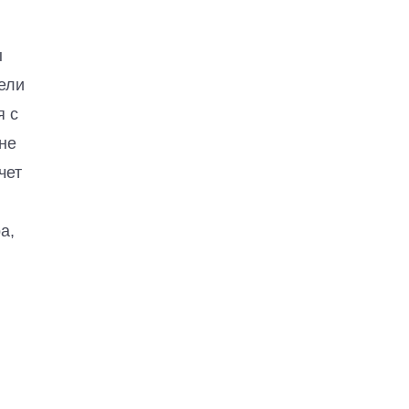
ы
ели
я с
не
чет
а,