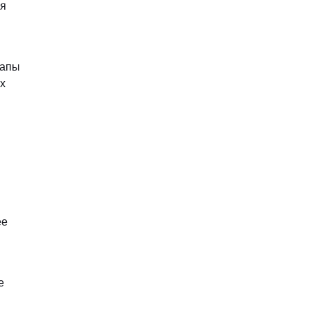
ия
тапы
х
ее
е