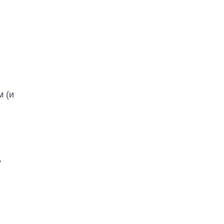
м (и
,