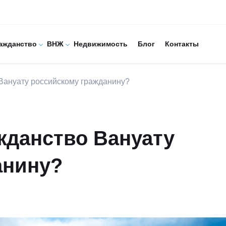
ажданство
ВНЖ
Недвижимость
Блог
Контакты
 Вануату российскому гражданину?
жданство Вануату
анину?