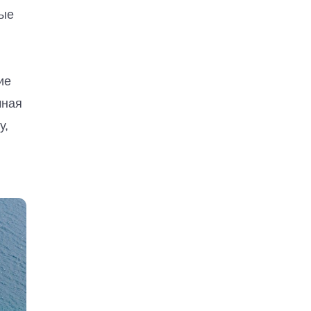
дые
ие
чная
у,