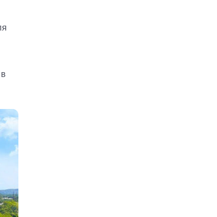
ля
 в