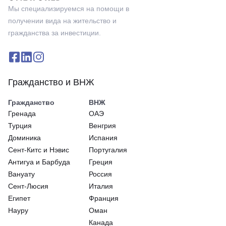
Мы специализируемся на помощи в
получении вида на жительство и
гражданства за инвестиции.
Гражданство и ВНЖ
Гражданство
ВНЖ
Гренада
ОАЭ
Турция
Венгрия
Доминика
Испания
Сeнт-Китс и Нэвис
Португалия
Антигуа и Барбуда
Греция
Вануату
Россия
Сент-Люсия
Италия
Египет
Франция
Науру
Оман
Канада