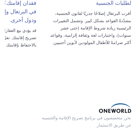
لطلبات الجنسية
فقدان إقامتك؟ ت
في البرتغال وإسبان
أقرت البرتغال إصلاحًا جذريًا لقانون الجنسية،
ودول أخرى.
مشدّدةً القواعد بشكل كبير. وتشمل التغييرات
الرئيسية زيادة شروط الإقامة (حتى عشر
قد يؤدي بيع العقارات
سنوات)، واختبارات لغة وثقافة إلزامية، وقواعد
تصريح إقامتك. تعرّف
أكثر صرامةً للأطفال المولودين لأبوين أجنبيين.
بالاحتفاظ بإقامتك وك
نحن متخصصون في برنامج تصريح الإقامة والجنسية
عن طريق الاستثمار.