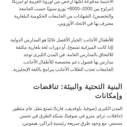
الأجنبية مدفوعة لكنها أرخص من أوروبا الغربية أو أمريكا
(تتراوح بين 2000–8000+ يورو سنويًا حسب الجامعة
والتخصص). الشهادات من الجامعات الحكومية البلغارية
معترف بها في الاتحاد الأوروبي.
للأطفال الأجانب: الخيار الأفضل غالبًا هو المدارس الدولية
(إذا كانت الميزانية تسمح)، أو دورات لغة بلغارية مكثفة
للالتحاق بالمدارس العامة. في المدن الكبرى توجد
مدارس بها فصول دعم مخصصة للأطفال الأجانب.
الجامعات تجذب الطلاب الأجانب ببرامج باللغة الإنجليزية.
البنية التحتية والبيئة: تناقضات
وإمكانات
المدن الكبرى (صوفيا، بلوفديف، فارنا) تتمتع بنقل عام متطور
(حافلات، ترام، مترو في صوفيا). شبكة الطرق في تحسن
مستمر، مع وجود طرق سريعة رئيسية (تراكي، هيموس،