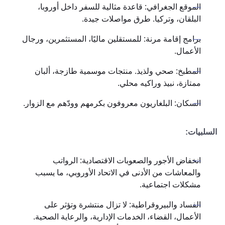
الموقع الجغرافي: قاعدة مثالية للسفر داخل أوروبا،
البلقان، وتركيا. طرق مواصلات جيدة.
برامج إقامة مرنة: للمستقلين ماليًا، المستثمرين، ورجال
الأعمال.
المطبخ: صحي ولذيذ. منتجات موسمية طازجة، ألبان
ممتازة، نبيذ وراكيه محلي.
السكان: البلغاريون معروفون بكرمهم وودّهم مع الزوار.
السلبيات:
انخفاض الأجور والصعوبات الاقتصادية: الرواتب
والمعاشات من الأدنى في الاتحاد الأوروبي، ما يسبب
مشكلات اجتماعية.
الفساد والبيروقراطية: لا تزال منتشرة وتؤثر على
الأعمال، القضاء، الخدمات الإدارية، والرعاية الصحية.