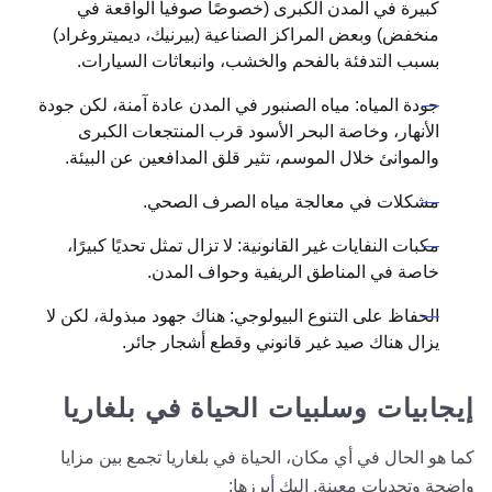
كبيرة في المدن الكبرى (خصوصًا صوفيا الواقعة في
منخفض) وبعض المراكز الصناعية (بيرنيك، ديميتروغراد)
بسبب التدفئة بالفحم والخشب، وانبعاثات السيارات.
جودة المياه: مياه الصنبور في المدن عادة آمنة، لكن جودة
الأنهار، وخاصة البحر الأسود قرب المنتجعات الكبرى
والموانئ خلال الموسم، تثير قلق المدافعين عن البيئة.
مشكلات في معالجة مياه الصرف الصحي.
مكبات النفايات غير القانونية: لا تزال تمثل تحديًا كبيرًا،
خاصة في المناطق الريفية وحواف المدن.
الحفاظ على التنوع البيولوجي: هناك جهود مبذولة، لكن لا
يزال هناك صيد غير قانوني وقطع أشجار جائر.
إيجابيات وسلبيات الحياة في بلغاريا
كما هو الحال في أي مكان، الحياة في بلغاريا تجمع بين مزايا
واضحة وتحديات معينة. إليك أبرزها: