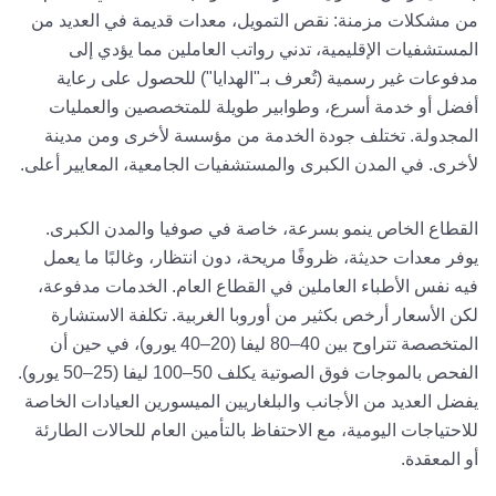
من مشكلات مزمنة: نقص التمويل، معدات قديمة في العديد من
المستشفيات الإقليمية، تدني رواتب العاملين مما يؤدي إلى
مدفوعات غير رسمية (تُعرف بـ"الهدايا") للحصول على رعاية
أفضل أو خدمة أسرع، وطوابير طويلة للمتخصصين والعمليات
المجدولة. تختلف جودة الخدمة من مؤسسة لأخرى ومن مدينة
لأخرى. في المدن الكبرى والمستشفيات الجامعية، المعايير أعلى.
القطاع الخاص ينمو بسرعة، خاصة في صوفيا والمدن الكبرى.
يوفر معدات حديثة، ظروفًا مريحة، دون انتظار، وغالبًا ما يعمل
فيه نفس الأطباء العاملين في القطاع العام. الخدمات مدفوعة،
لكن الأسعار أرخص بكثير من أوروبا الغربية. تكلفة الاستشارة
المتخصصة تتراوح بين 40–80 ليفا (20–40 يورو)، في حين أن
الفحص بالموجات فوق الصوتية يكلف 50–100 ليفا (25–50 يورو).
يفضل العديد من الأجانب والبلغاريين الميسورين العيادات الخاصة
للاحتياجات اليومية، مع الاحتفاظ بالتأمين العام للحالات الطارئة
أو المعقدة.