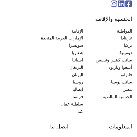
الجنسية والإقامة
المواطنة
الإقامة
غرينادا
الإمارات العربية المتحدة
تركيا
سويسرا
دومينيكا
هنغاريا
سانت كيتس ونيفيس
اسبانيا
أنتيغوا وباربودا
البرتغال
فانواتو
اليونان
سانت لوسيا
روسيا
مصر
ايطاليا
الجنسية المالطية
فرنسا
سلطنة عمان
كندا
المعلومات
اتصل بنا