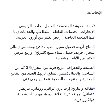
الإيجابيات:
تكلفة المعيشة المنخفضة: العامل الجاذب الرئيسي.
الإيجارات، الخدمات، الطعام، المطاعم، والخدمات (بما
فيها الصحية الخاصة) أرخص بكثير من أوروبا الغربية.
المناخ: أربعة فصول مميزة. صيف دافئ ومشمس (مثالي
للبحر)، خريف جميل، شتاء مثلج (للتزلج)، وربيع مزهر.
الكثير من الأيام المشمسة.
الطبيعة والجغرافيا: مزيج فريد من البحر (378 كم من
الساحل) والجبال (مشي، تسلق، تزلج). العديد من الينابيع
المعدنية والمنتجعات الصحية. تنوع بيولوجي غني.
الثقافة والتاريخ: إرث ثري (تراقي، روماني، بيزنطي،
عثماني)، مواقع أثرية، قلاع، أديرة، مهرجانات شعبية.
فولكلور فريد.