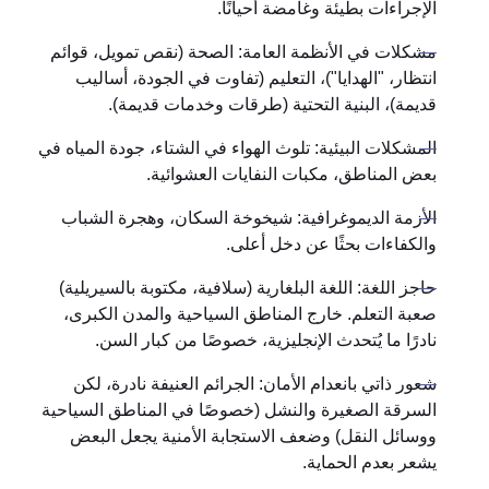
الإجراءات بطيئة وغامضة أحيانًا.
مشكلات في الأنظمة العامة: الصحة (نقص تمويل، قوائم
انتظار، "الهدايا")، التعليم (تفاوت في الجودة، أساليب
قديمة)، البنية التحتية (طرقات وخدمات قديمة).
المشكلات البيئية: تلوث الهواء في الشتاء، جودة المياه في
بعض المناطق، مكبات النفايات العشوائية.
الأزمة الديموغرافية: شيخوخة السكان، وهجرة الشباب
والكفاءات بحثًا عن دخل أعلى.
حاجز اللغة: اللغة البلغارية (سلافية، مكتوبة بالسيريلية)
صعبة التعلم. خارج المناطق السياحية والمدن الكبرى،
نادرًا ما يُتحدث الإنجليزية، خصوصًا من كبار السن.
شعور ذاتي بانعدام الأمان: الجرائم العنيفة نادرة، لكن
السرقة الصغيرة والنشل (خصوصًا في المناطق السياحية
ووسائل النقل) وضعف الاستجابة الأمنية يجعل البعض
يشعر بعدم الحماية.