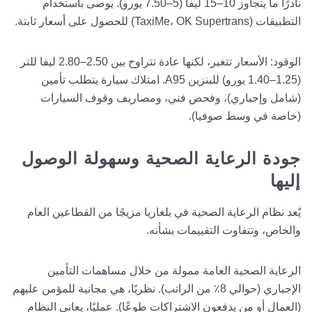
نادرًا ما يتجاوز 10–15 ليفا (5–7.50 يورو). يوصى باستخدام
التطبيقات (TaxiMe، OK Supertrans) للحصول على أسعار ثابتة.
الوقود: الأسعار تتغير، لكنها عادة تتراوح بين 2.50–2.80 ليفا للتر
(1.25–1.40 يورو) للبنزين A95. امتلاك سيارة يتطلب تأمين
(شامل وإجباري)، وفحص فني، ومصاريف وقوف السيارات
(خاصة في وسط صوفيا).
جودة الرعاية الصحية وسهولة الوصول
إليها
يُعد نظام الرعاية الصحية في بلغاريا مزيجًا من القطاعين العام
والخاص، وتتفاوت التقييمات بشأنه.
الرعاية الصحية العامة ممولة من خلال مساهمات التأمين
الإجباري (حوالي 8٪ من الراتب). نظريًا، هي مجانية للمؤمن عليهم
(العمال أو من يدفعون الاشتراكات طوعًا). عمليًا، يعاني النظام