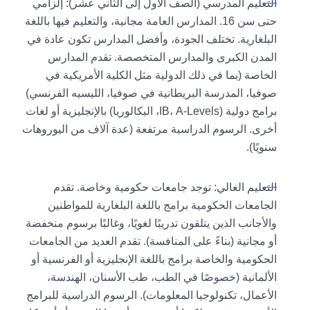
التعليم المدرسي (الصف الأول إلى الثاني عشر): إلزامي
حتى سن 16. المدارس العامة مجانية، والتعليم فيها باللغة
البلغارية. تختلف الجودة، وأفضل المدارس تكون عادة في
المدن الكبرى والمدارس المتخصصة. تقدم المدارس
الخاصة (بما في ذلك الدولية مثل الكلية الأمريكية في
صوفيا، المدرسة البريطانية في صوفيا، الليسيه الفرنسي)
برامج دولية (IB، A-Levels، البكالوريا) بالإنجليزية أو لغات
أخرى. الرسوم الدراسية مرتفعة (عدة آلاف من اليوروهات
سنويًا).
التعليم العالي: توجد جامعات حكومية وخاصة. تقدم
الجامعات الحكومية برامج باللغة البلغارية للمواطنين
والأجانب الذين يتلقون تدريبًا لغويًا، وغالبًا برسوم منخفضة
أو مجانية (بناءً على المنافسة). تقدم العديد من الجامعات
الحكومية والخاصة برامج باللغة الإنجليزية أو الفرنسية أو
الألمانية (خصوصًا في الطب، طب الأسنان، الهندسة،
الأعمال، تكنولوجيا المعلومات). الرسوم الدراسية للبرامج