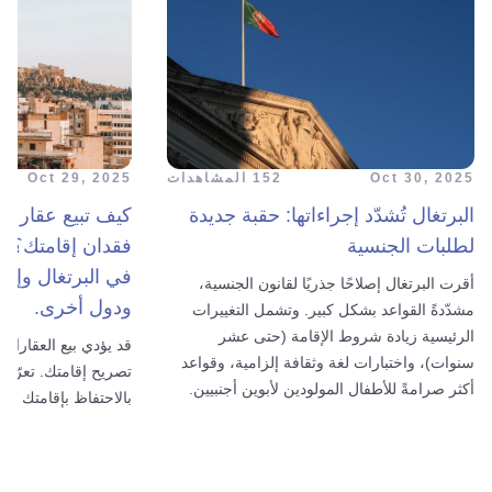
Oct 30, 2025
152 المشاهدات
Oct 29, 2025
البرتغال تُشدّد إجراءاتها: حقبة جديدة
كيف تبيع عقارك 
لطلبات الجنسية
فقدان إقامتك؟ ت
في البرتغال وإسبان
أقرت البرتغال إصلاحًا جذريًا لقانون الجنسية،
ودول أخرى.
مشدّدةً القواعد بشكل كبير. وتشمل التغييرات
الرئيسية زيادة شروط الإقامة (حتى عشر
قد يؤدي بيع العقارات
سنوات)، واختبارات لغة وثقافة إلزامية، وقواعد
تصريح إقامتك. تعرّف
أكثر صرامةً للأطفال المولودين لأبوين أجنبيين.
بالاحتفاظ بإقامتك وك