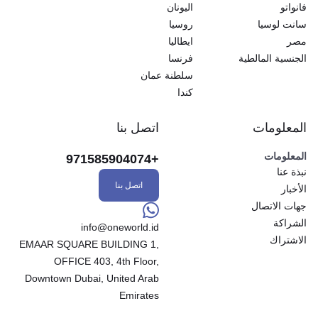
فانواتو
اليونان
سانت لوسيا
روسيا
مصر
ايطاليا
الجنسية المالطية
فرنسا
سلطنة عمان
كندا
المعلومات
اتصل بنا
المعلومات
+971585904074
نبذة عنا
اتصل بنا
الأخبار
جهات الاتصال
الشراكة
info@oneworld.id
الاشتراك
EMAAR SQUARE BUILDING 1,
OFFICE 403, 4th Floor,
Downtown Dubai, United Arab
Emirates