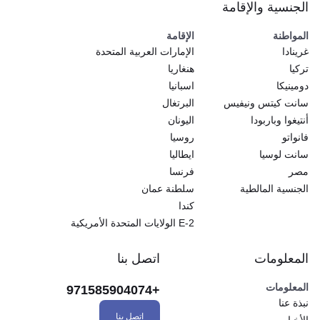
الجنسية والإقامة
المواطنة
الإقامة
غرينادا
الإمارات العربية المتحدة
تركيا
هنغاريا
دومينيكا
اسبانيا
سانت كيتس ونيفيس
البرتغال
أنتيغوا وباربودا
اليونان
فانواتو
روسيا
سانت لوسيا
ايطاليا
مصر
فرنسا
الجنسية المالطية
سلطنة عمان
كندا
E-2 الولايات المتحدة الأمريكية
المعلومات
اتصل بنا
المعلومات
+971585904074
نبذة عنا
اتصل بنا