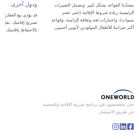
ودول أخرى.
مشدّدةً القواعد بشكل كبير. وتشمل التغييرات
الرئيسية زيادة شروط الإقامة (حتى عشر
قد يؤدي بيع العقارات
سنوات)، واختبارات لغة وثقافة إلزامية، وقواعد
تصريح إقامتك. تعرّف
أكثر صرامةً للأطفال المولودين لأبوين أجنبيين.
بالاحتفاظ بإقامتك وك
نحن متخصصون في برنامج تصريح الإقامة والجنسية
عن طريق الاستثمار.