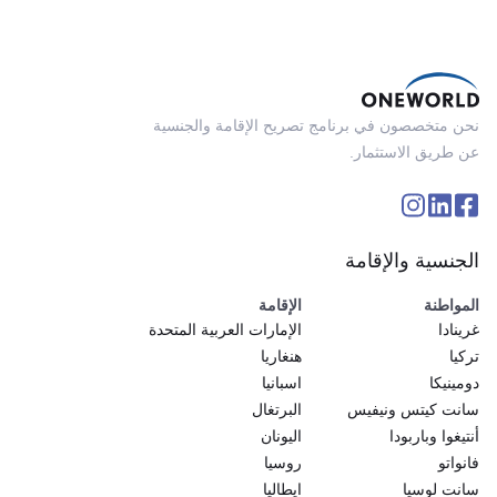
نحن متخصصون في برنامج تصريح الإقامة والجنسية
عن طريق الاستثمار.
الجنسية والإقامة
المواطنة
الإقامة
غرينادا
الإمارات العربية المتحدة
تركيا
هنغاريا
دومينيكا
اسبانيا
سانت كيتس ونيفيس
البرتغال
أنتيغوا وباربودا
اليونان
فانواتو
روسيا
سانت لوسيا
ايطاليا