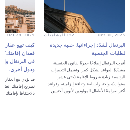
Oct 30, 2025
152 المشاهدات
Oct 29, 2025
البرتغال تُشدّد إجراءاتها: حقبة جديدة
كيف تبيع عقارك 
لطلبات الجنسية
فقدان إقامتك؟ ت
في البرتغال وإسبان
أقرت البرتغال إصلاحًا جذريًا لقانون الجنسية،
ودول أخرى.
مشدّدةً القواعد بشكل كبير. وتشمل التغييرات
الرئيسية زيادة شروط الإقامة (حتى عشر
قد يؤدي بيع العقارات
سنوات)، واختبارات لغة وثقافة إلزامية، وقواعد
تصريح إقامتك. تعرّف
أكثر صرامةً للأطفال المولودين لأبوين أجنبيين.
بالاحتفاظ بإقامتك وك