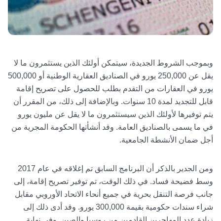
وبموجب الشروط الجديدة، سيتمكن أولئك الذين يستثمرون ما لا
يقل عن 250,000 يورو في الصناديق العقارية الوطنية أو 500,000
يورو في العقارات من التقدم بطلب للحصول على تصريح إقامة
قابل للتجديد لمدة 10 سنوات. وبالإضافة إلى ذلك، من المقرر أن
يتم توفيرها لأولئك الذين سيستثمرون ما لا يقل عن مليون يورو
في ما يسمى بالصناديق العامة. وقد أنشأتها الحكومة المجرية من
أجل ضمان الأنشطة الجامعية.
ومن الجدير بالذكر أن البرنامج السابق تم إغلاقه في عام 2017
وسط فضيحة فساد. في ذلك الوقت، تم توفير تصريح إقامة، إلى
جانب فرصة التنقل بحرية في جميع أنحاء الاتحاد الأوروبي مقابل
شراء سندات حكومية بقيمة 300,000 يورو. وقد أدى ذلك إلى
زيادة عدد المهاجرين القادمين من روسيا والصين. وفي نهاية