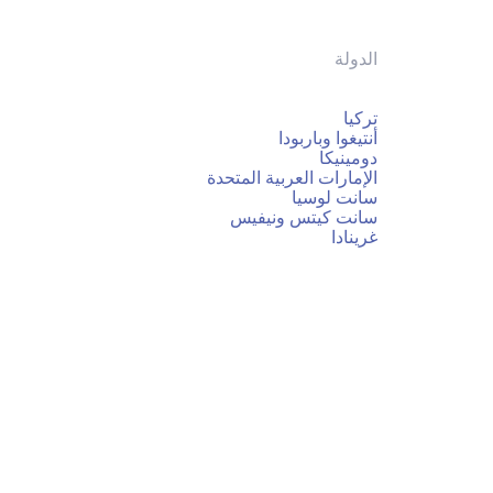
الدولة
تركيا
أنتيغوا وباربودا
دومينيكا
الإمارات العربية المتحدة
سانت لوسيا
سانت كيتس ونيفيس
غرينادا