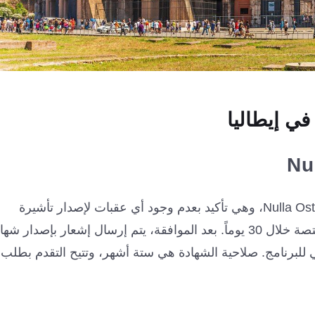
ي إيطاليا
واحدة من المراحل الرئيسية هي الحصول على شهادة Nulla Osta، وهي تأكيد بعدم وجود أي عقبات لإصدار تأشيرة
المستثمر. يتم مراجعة وثائق المستثمر من قبل لجنة مختصة خلال 30 يوماً. بعد الموافقة، يتم إرسال إشعار بإصدار 
سمي للبرنامج. صلاحية الشهادة هي ستة أشهر، وتتيح التقدم بطلب