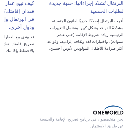
البرتغال تُشدّد إجراءاتها: حقبة جديدة
كيف تبيع عقارك 
لطلبات الجنسية
فقدان إقامتك؟ ت
في البرتغال وإسبان
أقرت البرتغال إصلاحًا جذريًا لقانون الجنسية،
ودول أخرى.
مشدّدةً القواعد بشكل كبير. وتشمل التغييرات
الرئيسية زيادة شروط الإقامة (حتى عشر
قد يؤدي بيع العقارات
سنوات)، واختبارات لغة وثقافة إلزامية، وقواعد
تصريح إقامتك. تعرّف
أكثر صرامةً للأطفال المولودين لأبوين أجنبيين.
بالاحتفاظ بإقامتك وك
نحن متخصصون في برنامج تصريح الإقامة والجنسية
عن طريق الاستثمار.