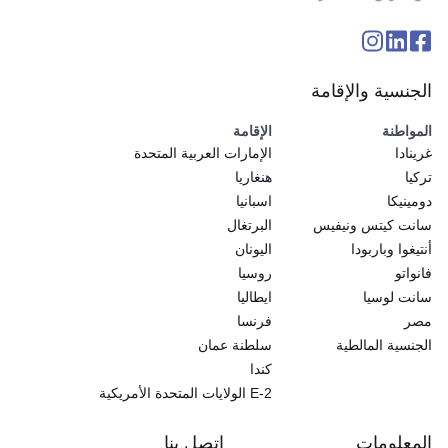
الجنسية والإقامة
المواطنة
الإقامة
غرينادا
الإمارات العربية المتحدة
تركيا
هنغاريا
دومينيكا
اسبانيا
سانت كيتس ونيفيس
البرتغال
أنتيغوا وباربودا
اليونان
فانواتو
روسيا
سانت لوسيا
ايطاليا
مصر
فرنسا
الجنسية المالطية
سلطنة عمان
كندا
E-2 الولايات المتحدة الأمريكية
المعلومات
اتصل بنا