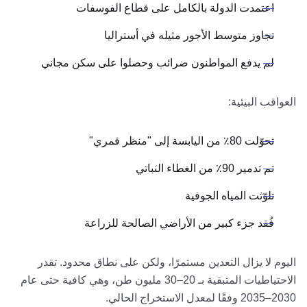
اعتمدت الدولة بالكامل على قطاع الفوسفات
تجاوز متوسط الأجور مثيله في أستراليا
لم يدفع المواطنون ضرائب وحصلوا على سكن مجاني
العواقب البيئية:
تحوّلت 80٪ من اليابسة إلى "منظر قمري"
تم تدمير 90٪ من الغطاء النباتي
تلوّثت المياه الجوفية
فُقد جزء كبير من الأراضي الصالحة للزراعة
اليوم لا يزال التعدين مستمرًا، ولكن على نطاق محدود. تقدر
الاحتياطيات المتبقية بـ 20–30 مليون طن، وهي كافية حتى عام
2030–2035 وفقًا لمعدل الاستخراج الحالي.