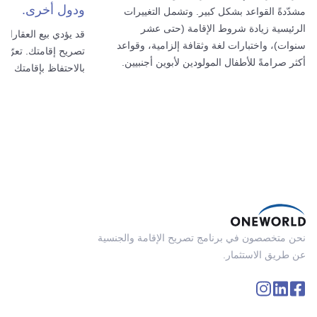
ودول أخرى.
مشدّدةً القواعد بشكل كبير. وتشمل التغييرات
الرئيسية زيادة شروط الإقامة (حتى عشر
قد يؤدي بيع العقارات
سنوات)، واختبارات لغة وثقافة إلزامية، وقواعد
تصريح إقامتك. تعرّف
أكثر صرامةً للأطفال المولودين لأبوين أجنبيين.
بالاحتفاظ بإقامتك وك
نحن متخصصون في برنامج تصريح الإقامة والجنسية
عن طريق الاستثمار.