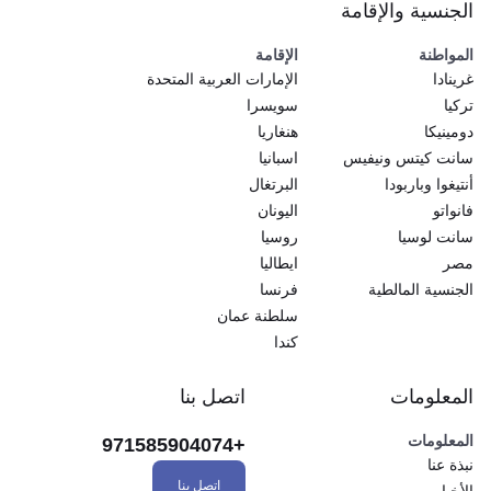
الجنسية والإقامة
المواطنة
الإقامة
غرينادا
الإمارات العربية المتحدة
تركيا
سويسرا
دومينيكا
هنغاريا
سانت كيتس ونيفيس
اسبانيا
أنتيغوا وباربودا
البرتغال
فانواتو
اليونان
سانت لوسيا
روسيا
مصر
ايطاليا
الجنسية المالطية
فرنسا
سلطنة عمان
كندا
المعلومات
اتصل بنا
المعلومات
+971585904074
نبذة عنا
اتصل بنا