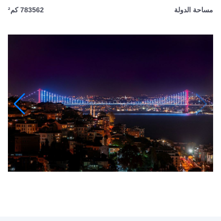
مساحة الدولة
783562 كم²