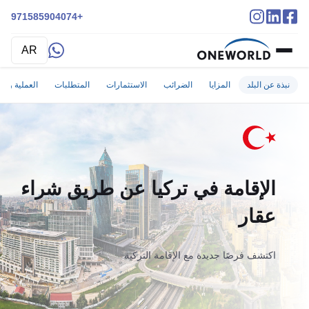
+971585904074
AR
نبذة عن البلد
المزايا
الضرائب
الاستثمارات
المتطلبات
العملية وال
الإقامة في تركيا عن طريق شراء
عقار
اكتشف فرصًا جديدة مع الإقامة التركية