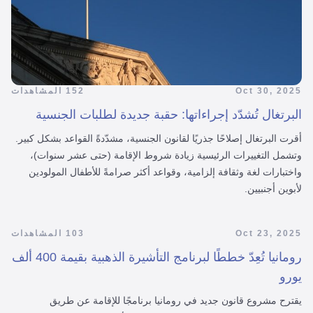
Oct 30, 2025
152 المشاهدات
البرتغال تُشدّد إجراءاتها: حقبة جديدة لطلبات الجنسية
أقرت البرتغال إصلاحًا جذريًا لقانون الجنسية، مشدّدةً القواعد بشكل كبير.
وتشمل التغييرات الرئيسية زيادة شروط الإقامة (حتى عشر سنوات)،
واختبارات لغة وثقافة إلزامية، وقواعد أكثر صرامةً للأطفال المولودين
لأبوين أجنبيين.
Oct 23, 2025
103 المشاهدات
رومانيا تُعِدّ خططًا لبرنامج التأشيرة الذهبية بقيمة 400 ألف
يورو