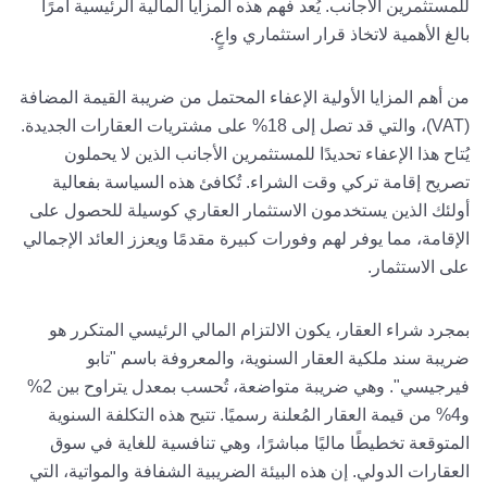
ضريبي مُصمم بعناية، يوفر مزايا فورية وعوائد طويلة الأجل
للمستثمرين الأجانب. يُعد فهم هذه المزايا المالية الرئيسية أمرًا
بالغ الأهمية لاتخاذ قرار استثماري واعٍ.
من أهم المزايا الأولية الإعفاء المحتمل من ضريبة القيمة المضافة
(VAT)، والتي قد تصل إلى 18% على مشتريات العقارات الجديدة.
يُتاح هذا الإعفاء تحديدًا للمستثمرين الأجانب الذين لا يحملون
تصريح إقامة تركي وقت الشراء. تُكافئ هذه السياسة بفعالية
أولئك الذين يستخدمون الاستثمار العقاري كوسيلة للحصول على
الإقامة، مما يوفر لهم وفورات كبيرة مقدمًا ويعزز العائد الإجمالي
على الاستثمار.
بمجرد شراء العقار، يكون الالتزام المالي الرئيسي المتكرر هو
ضريبة سند ملكية العقار السنوية، والمعروفة باسم "تابو
فيرجيسي". وهي ضريبة متواضعة، تُحسب بمعدل يتراوح بين 2%
و4% من قيمة العقار المُعلنة رسميًا. تتيح هذه التكلفة السنوية
المتوقعة تخطيطًا ماليًا مباشرًا، وهي تنافسية للغاية في سوق