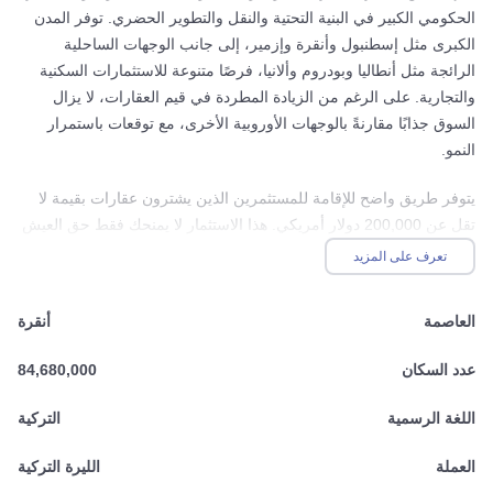
الحكومي الكبير في البنية التحتية والنقل والتطوير الحضري. توفر المدن
الكبرى مثل إسطنبول وأنقرة وإزمير، إلى جانب الوجهات الساحلية
الرائجة مثل أنطاليا وبودروم وألانيا، فرصًا متنوعة للاستثمارات السكنية
والتجارية. على الرغم من الزيادة المطردة في قيم العقارات، لا يزال
السوق جذابًا مقارنةً بالوجهات الأوروبية الأخرى، مع توقعات باستمرار
النمو.
يتوفر طريق واضح للإقامة للمستثمرين الذين يشترون عقارات بقيمة لا
تقل عن 200,000 دولار أمريكي. هذا الاستثمار لا يمنحك فقط حق العيش
في هذا البلد النابض بالحياة، بل يُعد أيضًا أصلًا ملموسًا ومُثمِرًا.
تعرف على المزيد
من خلال الاستثمار في العقارات التركية، فأنت لا تشتري عقارًا فحسب؛
العاصمة
أنقرة
بل تضمن وصولك إلى دولة صاعدة، مليئة بإمكانات الأعمال وأسلوب
الحياة والنمو المستقبلي.
عدد السكان
84,680,000
اللغة الرسمية
التركية
العملة
الليرة التركية