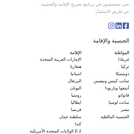
نحن متخصصون في برنامج تصريح الإقامة والجنسية
عن طريق الاستثمار.
الجنسية والإقامة
المواطنة
الإقامة
غرينادا
الإمارات العربية المتحدة
تركيا
هنغاريا
دومينيكا
اسبانيا
سانت كيتس ونيفيس
البرتغال
أنتيغوا وباربودا
اليونان
فانواتو
روسيا
سانت لوسيا
ايطاليا
مصر
فرنسا
الجنسية المالطية
سلطنة عمان