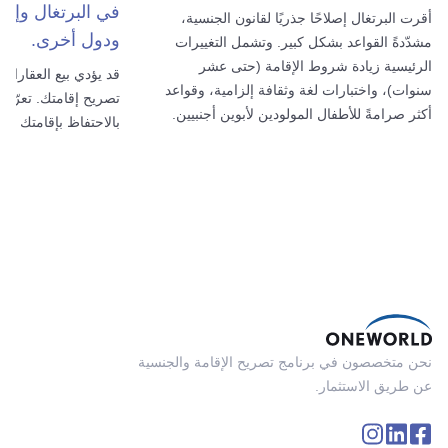
في البرتغال وإسبان
أقرت البرتغال إصلاحًا جذريًا لقانون الجنسية،
ودول أخرى.
مشدّدةً القواعد بشكل كبير. وتشمل التغييرات
الرئيسية زيادة شروط الإقامة (حتى عشر
قد يؤدي بيع العقارات
سنوات)، واختبارات لغة وثقافة إلزامية، وقواعد
تصريح إقامتك. تعرّف
أكثر صرامةً للأطفال المولودين لأبوين أجنبيين.
بالاحتفاظ بإقامتك وك
نحن متخصصون في برنامج تصريح الإقامة والجنسية
عن طريق الاستثمار.