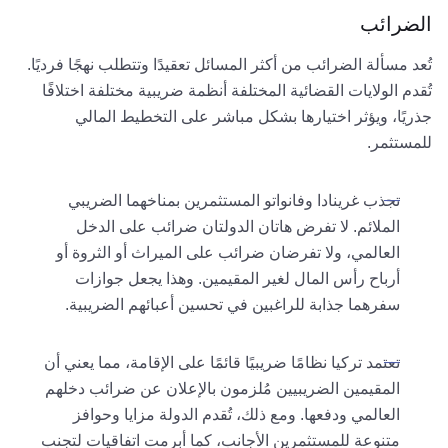
الضرائب
تُعد مسألة الضرائب من أكثر المسائل تعقيدًا وتتطلب نهجًا فرديًا.
تُقدم الولايات القضائية المختلفة أنظمة ضريبية مختلفة اختلافًا
جذريًا، ويؤثر اختيارها بشكل مباشر على التخطيط المالي
للمستثمر.
تجذب غرينادا وفانواتو المستثمرين بمناخهما الضريبي
الملائم. لا تفرض هاتان الدولتان ضرائب على الدخل
العالمي، ولا تفرضان ضرائب على الميراث أو الثروة أو
أرباح رأس المال لغير المقيمين. وهذا يجعل جوازات
سفرهما جذابة للراغبين في تحسين أعبائهم الضريبية.
تعتمد تركيا نظامًا ضريبيًا قائمًا على الإقامة، مما يعني أن
المقيمين الضريبيين مُلزمون بالإعلان عن ضرائب دخلهم
العالمي ودفعها. ومع ذلك، تُقدم الدولة مزايا وحوافز
متنوعة للمستثمرين الأجانب، كما أبرمت اتفاقيات لتجنب