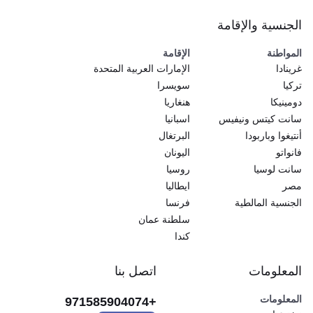
الجنسية والإقامة
المواطنة
الإقامة
غرينادا
الإمارات العربية المتحدة
تركيا
سويسرا
دومينيكا
هنغاريا
سانت كيتس ونيفيس
اسبانيا
أنتيغوا وباربودا
البرتغال
فانواتو
اليونان
سانت لوسيا
روسيا
مصر
ايطاليا
الجنسية المالطية
فرنسا
سلطنة عمان
كندا
المعلومات
اتصل بنا
المعلومات
+971585904074