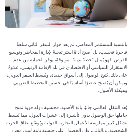
بالنسبة للمستثمر المعاصر، لم يعد جواز السفر الثاني سلعةً
فاخرةً فحسب، بل أصبح أداةً استراتيجيةً لإدارة المخاطر وتوسيع
الفرص. فهو يُمثل "خطةً بديلةً" موثوقةً، يوفر الحماية من عدم
الاستقرار السياسي أو الاقتصادي في بلد الإقامة الرئيسي. علاوةً
على ذلك، يُتيح الوصول إلى أسواق جديدة، ويُبسط السفر الدولي،
ويمكن أن يُصبح عنصرًا أساسيًا في تحسين التخطيط الضريبي
وهيكلة الأصول.
يُعد التنقل العالمي جانبًا بالغ الأهمية. فجنسية دولة قوية تمنح
حاملها حق الوصول بدون تأشيرة إلى عشرات الدول، مما يُبسط
بشكل كبير ممارسة الأعمال التجارية الدولية ويُوسّع نطاق الحرية
الشخصية. وبالتالي، فإن الحصول على جنسية ثانية ليس مجرد