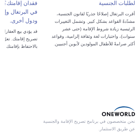
لطلبات الجنسية
فقدان إقامتك؟ ت
في البرتغال وإسبان
أقرت البرتغال إصلاحًا جذريًا لقانون الجنسية،
ودول أخرى.
مشدّدةً القواعد بشكل كبير. وتشمل التغييرات
الرئيسية زيادة شروط الإقامة (حتى عشر
قد يؤدي بيع العقارات
سنوات)، واختبارات لغة وثقافة إلزامية، وقواعد
تصريح إقامتك. تعرّف
أكثر صرامةً للأطفال المولودين لأبوين أجنبيين.
بالاحتفاظ بإقامتك وك
نحن متخصصون في برنامج تصريح الإقامة والجنسية
عن طريق الاستثمار.