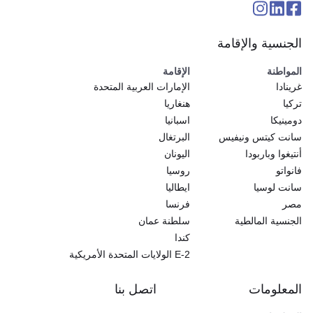
الجنسية والإقامة
المواطنة
الإقامة
غرينادا
الإمارات العربية المتحدة
تركيا
هنغاريا
دومينيكا
اسبانيا
سانت كيتس ونيفيس
البرتغال
أنتيغوا وباربودا
اليونان
فانواتو
روسيا
سانت لوسيا
ايطاليا
مصر
فرنسا
الجنسية المالطية
سلطنة عمان
كندا
E-2 الولايات المتحدة الأمريكية
المعلومات
اتصل بنا