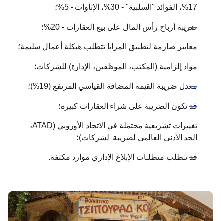
17%، الفوائد "السلبية" - 30%، الإتاوات - 5%؛
ضريبة أرباح رأس المال على بيع العقارات - 20%؛
معايير صارمة لتطبيق المزايا تتطلب هيكلة أعمال سليمة؛
مواد إلزامية (المكتب، الموظفين، الإدارة) للشركات؛
معدل ضريبة القيمة المضافة القياسي المرتفع (19%)؛
قد تكون الضريبة على شراء العقارات كبيرة؛
تغييرات تشريعية محتملة في الاتحاد الأوروبي (ATAD،
الحد الأدنى العالمي لضريبة الشركات)؛
قد تتطلب متطلبات الإبلاغ الإداري موارد مكثفة.