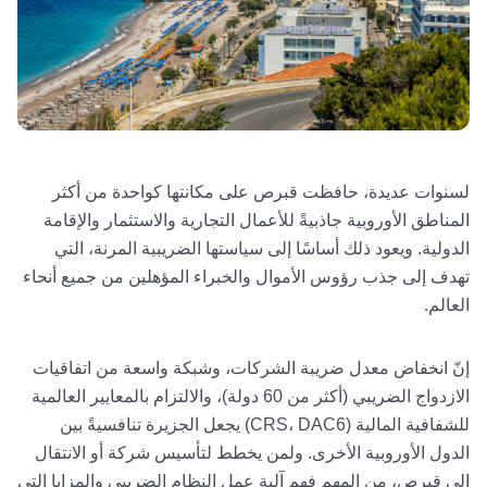
لسنوات عديدة، حافظت قبرص على مكانتها كواحدة من أكثر
المناطق الأوروبية جاذبيةً للأعمال التجارية والاستثمار والإقامة
الدولية. ويعود ذلك أساسًا إلى سياستها الضريبية المرنة، التي
تهدف إلى جذب رؤوس الأموال والخبراء المؤهلين من جميع أنحاء
العالم.
إنّ انخفاض معدل ضريبة الشركات، وشبكة واسعة من اتفاقيات
الازدواج الضريبي (أكثر من 60 دولة)، والالتزام بالمعايير العالمية
للشفافية المالية (CRS، DAC6) يجعل الجزيرة تنافسيةً بين
الدول الأوروبية الأخرى. ولمن يخطط لتأسيس شركة أو الانتقال
إلى قبرص، من المهم فهم آلية عمل النظام الضريبي والمزايا التي